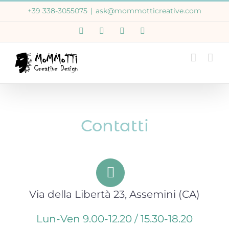
Salta
+39 338-3055075
|
ask@mommotticreative.com
al
Email
WhatsApp
Facebook
Instagram
contenuto
Contatti
Via della Libertà 23, Assemini (CA)
Lun-Ven 9.00-12.20 / 15.30-18.20