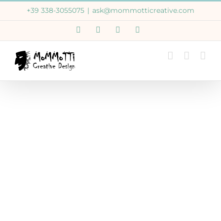
Salta
+39 338-3055075
|
ask@mommotticreative.com
al
Email
WhatsApp
Facebook
Instagram
contenuto