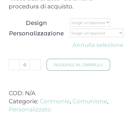
procedura di acquisto.
Design
Personalizzazione
Annulla selezione
AGGIUNGI AL CARRELLO
Bigliettini
per
bomboniere
Comunione
COD:
N/A
quantità
Categorie:
Cerimonie
,
Comunione
,
Personalizzato