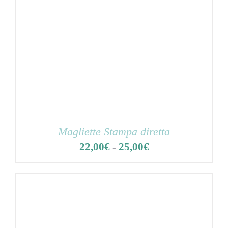
Magliette Stampa diretta
22,00
€
25,00
€
Fascia
-
di
prezzo:
da
22,00€
a