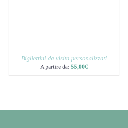
25,00€
Bigliettini da visita personalizzati
55,00
€
A partire da: