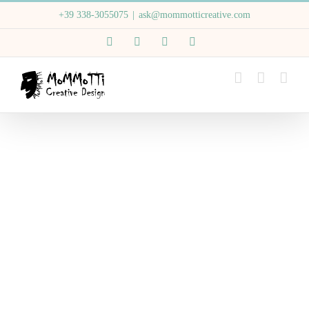
Salta
+39 338-3055075
|
ask@mommotticreative.com
al
Email
WhatsApp
Facebook
Instagram
contenuto