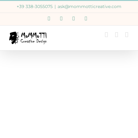
Salta
+39 338-3055075
|
ask@mommotticreative.com
al
Email
WhatsApp
Facebook
Instagram
contenuto