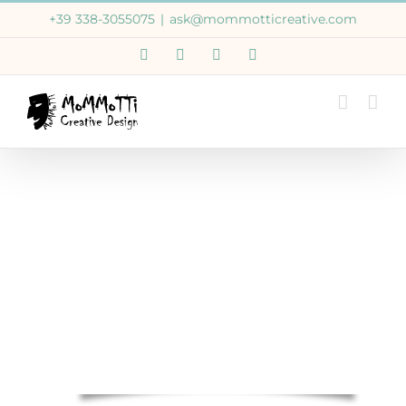
Salta
+39 338-3055075
|
ask@mommotticreative.com
al
Email
WhatsApp
Facebook
Instagram
contenuto