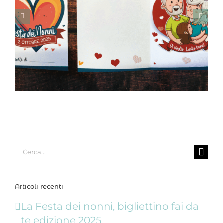
Cerca
per:
Articoli recenti
La Festa dei nonni, bigliettino fai da
te edizione 2025