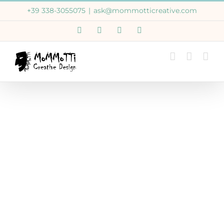
Salta
+39 338-3055075
|
ask@mommotticreative.com
al
Email
WhatsApp
Facebook
Instagram
contenuto